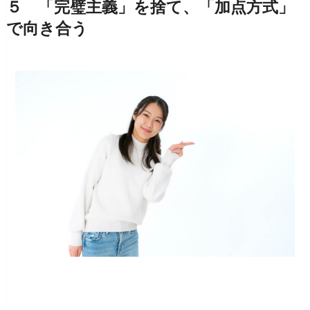
５ 「完璧主義」を捨て、「加点方式」
で向き合う