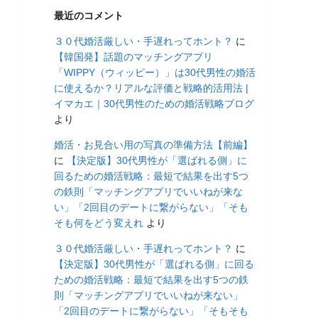
最近のコメント
３０代婚活厳しい・手遅れってホント？
に
【韓国発】話題のマッチングアプリ
「WIPPY（ウィッピー）」は30代男性の婚活
に使えるか？リアルな評価と戦略的活用法 |
イマカエ｜30代男性のための婚活戦略ブログ
より
婚活・お見合い用の写真の準備方法【前編】
に
【決定版】30代男性が「選ばれる側」に
回るための婚活戦略：最短で結果を出す5つ
の鉄則「マッチングアプリでいいねが来な
い」「2回目のデートに繋がらない」「そも
そも何をどう変えれ
より
３０代婚活厳しい・手遅れってホント？
に
【決定版】30代男性が「選ばれる側」に回る
ための婚活戦略：最短で結果を出す5つの鉄
則「マッチングアプリでいいねが来ない」
「2回目のデートに繋がらない」「そもそも