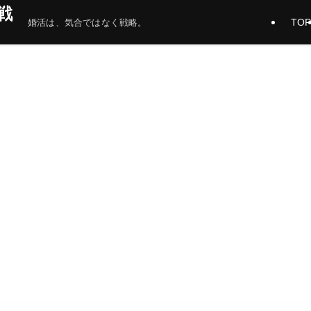
戦
TOP
婚活は、気合ではなく戦略。