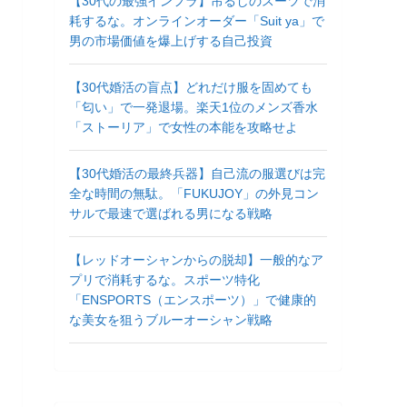
【30代の最強インフラ】吊るしのスーツで消
耗するな。オンラインオーダー「Suit ya」で
男の市場価値を爆上げする自己投資
【30代婚活の盲点】どれだけ服を固めても
「匂い」で一発退場。楽天1位のメンズ香水
「ストーリア」で女性の本能を攻略せよ
【30代婚活の最終兵器】自己流の服選びは完
全な時間の無駄。「FUKUJOY」の外見コン
サルで最速で選ばれる男になる戦略
【レッドオーシャンからの脱却】一般的なア
プリで消耗するな。スポーツ特化
「ENSPORTS（エンスポーツ）」で健康的
な美女を狙うブルーオーシャン戦略