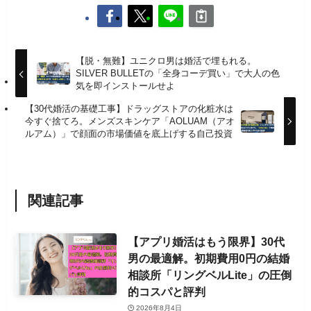
【脱・無難】ユニクロ男は婚活で埋もれる。
SILVER BULLETの「全身コーデ買い」で大人の色
気を即インストールせよ
【30代婚活の基礎工事】ドラッグストアの化粧水は
今すぐ捨てろ。メンズスキンケア「AOLUAM（アオ
ルアム）」で顔面の市場価値を底上げする自己投資
関連記事
【アプリ婚活はもう限界】30代
男の最適解。初期費用0円の結婚
相談所「リングベルLite」の圧倒
的コスパと評判
2026年8月4日