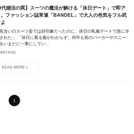
30代婚活の罠】スーツの魔法が解ける「休日デート」で即ア
ト。ファッション誌常連「BANDEL」で大人の色気をフル武
せよ
見合いのスーツ姿では好印象だったのに、休日の私服デートで急に冷
された」 「休日に着る服がわからず、何年も前のパーカーやスニー
をいまだに一軍にしてい...
26年7月4日
1