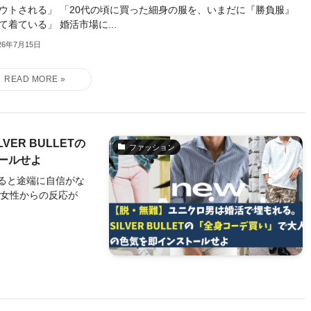
ウトされる」 「20代の頃に買った細身の服を、いまだに『勝負服』
て着ている」 婚活市場に...
26年7月15日
ER BULLETの
ファッション
ールせよ
ると途端に自信がな
、女性からの反応が