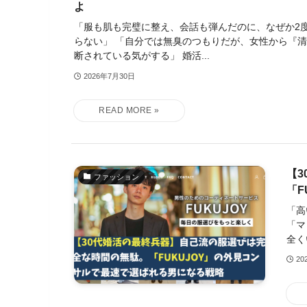
よ
「服も肌も完璧に整え、会話も弾んだのに、なぜか2
らない」 「自分では無臭のつもりだが、女性から『
断されている気がする」 婚活...
2026年7月30日
【
ファッション
「
「高
「マ
全く
20