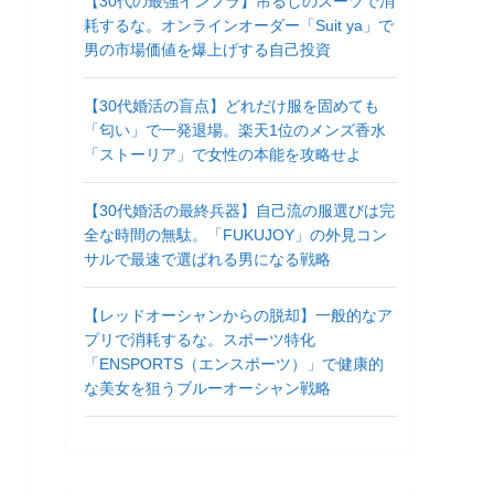
【30代の最強インフラ】吊るしのスーツで消
耗するな。オンラインオーダー「Suit ya」で
男の市場価値を爆上げする自己投資
【30代婚活の盲点】どれだけ服を固めても
「匂い」で一発退場。楽天1位のメンズ香水
「ストーリア」で女性の本能を攻略せよ
【30代婚活の最終兵器】自己流の服選びは完
全な時間の無駄。「FUKUJOY」の外見コン
サルで最速で選ばれる男になる戦略
【レッドオーシャンからの脱却】一般的なア
プリで消耗するな。スポーツ特化
「ENSPORTS（エンスポーツ）」で健康的
な美女を狙うブルーオーシャン戦略