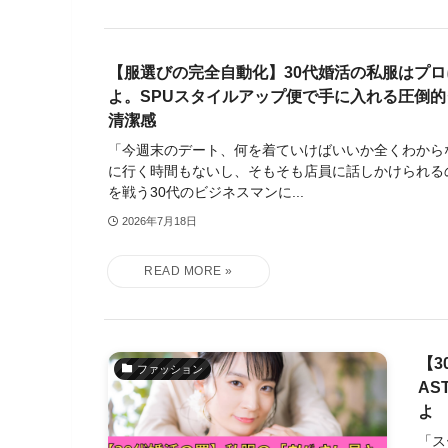
【服選びの完全自動化】30代婚活の私服はプ
よ。SPUスタイルアップ便で手に入れる圧倒
清潔感
「今週末のデート、何を着ていけばいいか全くわから
に行く時間もないし、そもそも店員に話しかけられる
を戦う30代のビジネスマンに...
2026年7月18日
【
ファッション
AS
よ
「ス