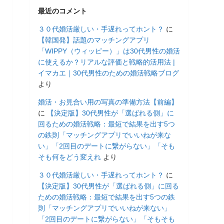
最近のコメント
３０代婚活厳しい・手遅れってホント？
に
【韓国発】話題のマッチングアプリ
「WIPPY（ウィッピー）」は30代男性の婚活
に使えるか？リアルな評価と戦略的活用法 |
イマカエ｜30代男性のための婚活戦略ブログ
より
婚活・お見合い用の写真の準備方法【前編】
に
【決定版】30代男性が「選ばれる側」に
回るための婚活戦略：最短で結果を出す5つ
の鉄則「マッチングアプリでいいねが来な
い」「2回目のデートに繋がらない」「そも
そも何をどう変えれ
より
３０代婚活厳しい・手遅れってホント？
に
【決定版】30代男性が「選ばれる側」に回る
ための婚活戦略：最短で結果を出す5つの鉄
則「マッチングアプリでいいねが来ない」
「2回目のデートに繋がらない」「そもそも