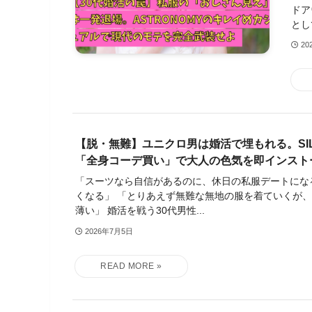
ドア
とし
20
【脱・無難】ユニクロ男は婚活で埋もれる。SILV
「全身コーデ買い」で大人の色気を即インスト
「スーツなら自信があるのに、休日の私服デートにな
くなる」 「とりあえず無難な無地の服を着ていくが
薄い」 婚活を戦う30代男性...
2026年7月5日