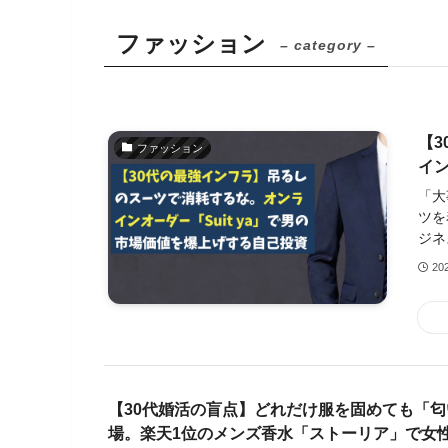
ファッション
– category –
【
ファッション
イン
「大
ツを
ジネ
20
【30代婚活の盲点】どれだけ服を固めても「
場。楽天1位のメンズ香水「ストーリア」で女