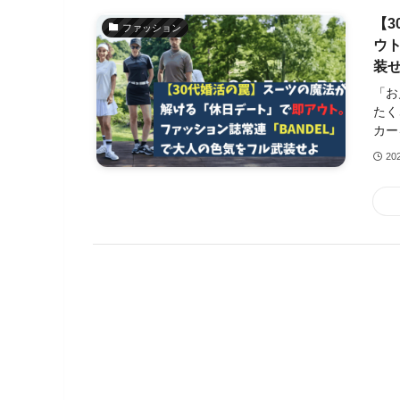
【
ファッション
ウ
装
「お
たく
カー
20