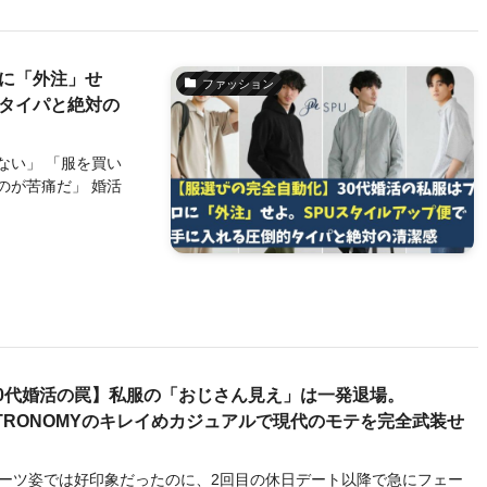
ロに「外注」せ
ファッション
的タイパと絶対の
ない」 「服を買い
のが苦痛だ」 婚活
30代婚活の罠】私服の「おじさん見え」は一発退場。
TRONOMYのキレイめカジュアルで現代のモテを完全武装せ
ーツ姿では好印象だったのに、2回目の休日デート以降で急にフェー